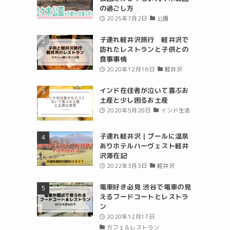
の過ごし方
2025年7月2日
公園
子連れ軽井沢旅行 軽井沢で
訪れたレストランと子供との
食事事情
2020年12月16日
軽井沢
インド在住者が泣いて喜ぶお
土産と少し困るお土産
2020年5月28日
インド生活
子連れ軽井沢｜プールに温泉
ありホテルハーヴェスト軽井
沢滞在記
2022年3月3日
軽井沢
電車好き必見 渋谷で電車の見
えるフードコートとレストラ
ン
2020年12月17日
カフェ＆レストラン