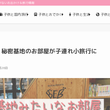
けないお出かけ＆旅行情報
子供と国内旅行
子供とおでかけ
子供と生活
子供
浦 秘密基地のお部屋が子連れ小旅行に
月26日