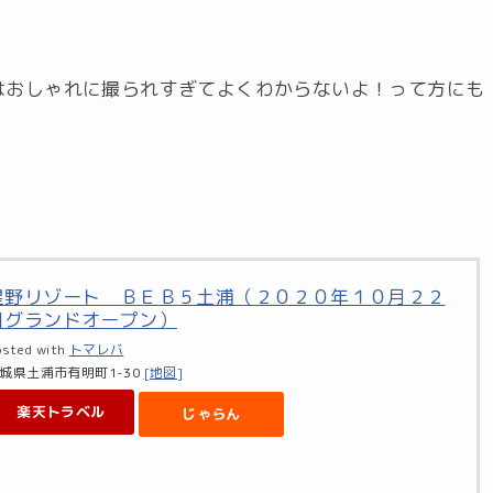
はおしゃれに撮られすぎてよくわからないよ！って方にも
星野リゾート ＢＥＢ５土浦（２０２０年１０月２２
日グランドオープン）
osted with
トマレバ
城県土浦市有明町1-30
[地図]
楽天トラベル
じゃらん