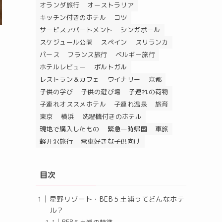
オランダ旅行
オーストラリア
キッチン付きのホテル
コツ
サービスアパートメント
シンガポール
スケジュール公開
スペイン
スリランカ
パース
フランス旅行
ベルギー旅行
ホテルレビュー
ポルトガル
レストラン＆カフェ
ワイナリー
京都
子供の学び
子供の遊び場
子連れの荷物
子連れオススメホテル
子連れ温泉
旅育
東京
横浜
洗濯機付きのホテル
現地で購入したもの
緊急一時帰国
車旅
軽井沢旅行
電車好きな子供向け
目次
星野リゾート・BEB５土浦ってどんなホテ
ル？