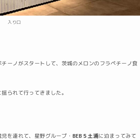
入り口
ペチーノがスタートして、茨城のメロンのフラペチーノ食
・
に揺られて行ってきました。
歳児を連れて、星野グループ・
BEB５土浦
に泊まってみて