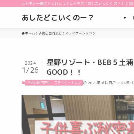
こどもと一緒にどこ行こう？こどもの『あしたどこいくの？』に負
あしたどこいくのー？
ホーム
子供と国内旅行
ステイケーション
星野リゾート・BEB５土
2024
1/26
GOOD！！
子供と国内旅行
ステイケーション
2021年8月4日
2024年1