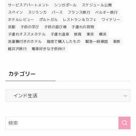
サービスアパートメント
シンガポール
スケジュール公開
スペイン
スリランカ
パース
フランス旅行
ベルギー旅行
ホテルレビュー
ポルトガル
レストラン＆カフェ
ワイナリー
京都
子供の学び
子供の遊び場
子連れの荷物
子連れオススメホテル
子連れ温泉
旅育
東京
横浜
洗濯機付きのホテル
現地で購入したもの
緊急一時帰国
車旅
軽井沢旅行
電車好きな子供向け
カテゴリー
カ
テ
ゴ
リ
ー