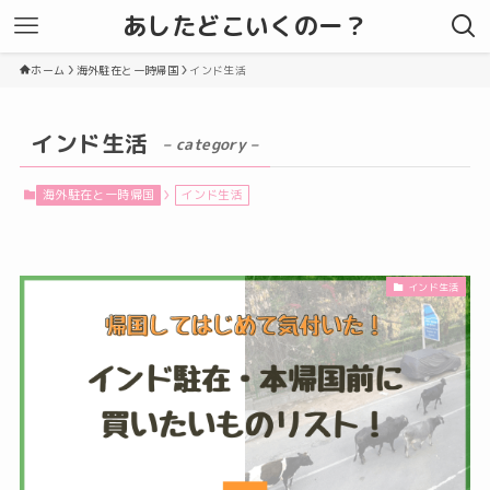
あしたどこいくのー？
ホーム
海外駐在と一時帰国
インド生活
インド生活
– category –
海外駐在と一時帰国
インド生活
インド生活