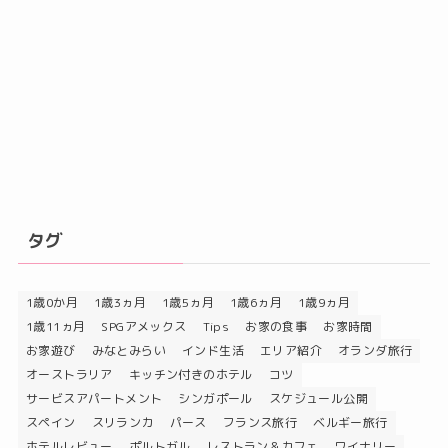
タグ
1歳0か月
1歳3ヵ月
1歳5ヵ月
1歳6ヵ月
1歳9ヵ月
1歳11ヵ月
SPGアメックス
Tips
お家の食事
お家時間
お家遊び
みなとみらい
インド生活
エリア紹介
オランダ旅行
オーストラリア
キッチン付きのホテル
コツ
サービスアパートメント
シンガポール
スケジュール公開
スペイン
スリランカ
パース
フランス旅行
ベルギー旅行
ホテルレビュー
ポルトガル
レストラン＆カフェ
ワイナリー