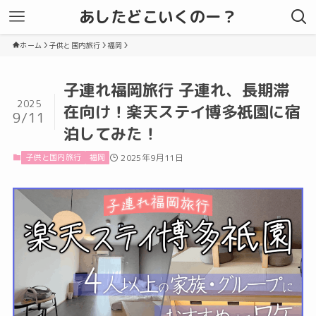
あしたどこいくのー？
ホーム
子供と国内旅行
福岡
子連れ福岡旅行 子連れ、長期滞
2025
在向け！楽天ステイ博多祇園に宿
9/11
泊してみた！
子供と国内旅行
福岡
2025年9月11日