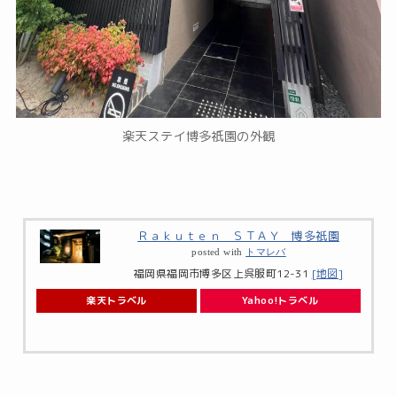
楽天ステイ博多祇園の外観
Ｒａｋｕｔｅｎ ＳＴＡＹ 博多祇園
posted with
トマレバ
福岡県福岡市博多区上呉服町12-31
[地図]
楽天トラベル
Yahoo!トラベル