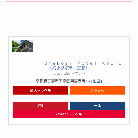
Ｕｍｅｋｏｊｉ Ｐｏｔｅｌ ＫＹＯＴＯ
（梅小路ポテル京都）
posted with
トマレバ
京都府京都市下京区観喜寺町15
[地図]
楽天トラベル
じゃらん
JTB
一休
Yahoo!トラベル