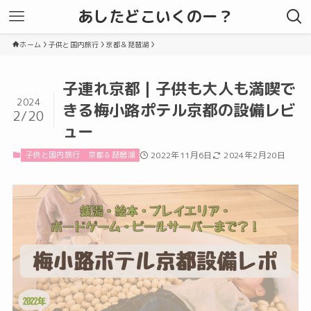
あしたどこいくのー？
ホーム
子供と国内旅行
京都＆琵琶湖
子連れ京都 | 子供も大人も満喫で
2024
きる梅小路ポテル京都の設備レビ
2/20
ュー
子供と国内旅行
京都＆琵琶湖
2022年11月6日
2024年2月20日