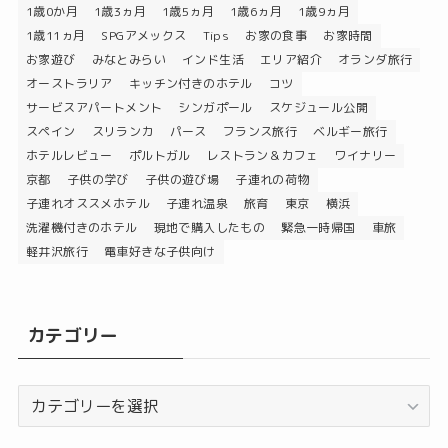
1歳0か月
1歳3ヵ月
1歳5ヵ月
1歳6ヵ月
1歳9ヵ月
1歳11ヵ月
SPGアメックス
Tips
お家の食事
お家時間
お家遊び
みなとみらい
インド生活
エリア紹介
オランダ旅行
オーストラリア
キッチン付きのホテル
コツ
サービスアパートメント
シンガポール
スケジュール公開
スペイン
スリランカ
パース
フランス旅行
ベルギー旅行
ホテルレビュー
ポルトガル
レストラン＆カフェ
ワイナリー
京都
子供の学び
子供の遊び場
子連れの荷物
子連れオススメホテル
子連れ温泉
旅育
東京
横浜
洗濯機付きのホテル
現地で購入したもの
緊急一時帰国
車旅
軽井沢旅行
電車好きな子供向け
カテゴリー
カ
テ
ゴ