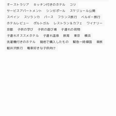
オーストラリア
キッチン付きのホテル
コツ
サービスアパートメント
シンガポール
スケジュール公開
スペイン
スリランカ
パース
フランス旅行
ベルギー旅行
ホテルレビュー
ポルトガル
レストラン＆カフェ
ワイナリー
京都
子供の学び
子供の遊び場
子連れの荷物
子連れオススメホテル
子連れ温泉
旅育
東京
横浜
洗濯機付きのホテル
現地で購入したもの
緊急一時帰国
車旅
軽井沢旅行
電車好きな子供向け