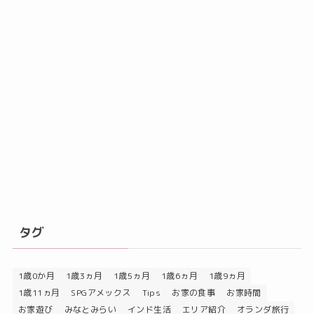
タグ
1歳0か月
1歳3ヵ月
1歳5ヵ月
1歳6ヵ月
1歳9ヵ月
1歳11ヵ月
SPGアメックス
Tips
お家の食事
お家時間
お家遊び
みなとみらい
インド生活
エリア紹介
オランダ旅行