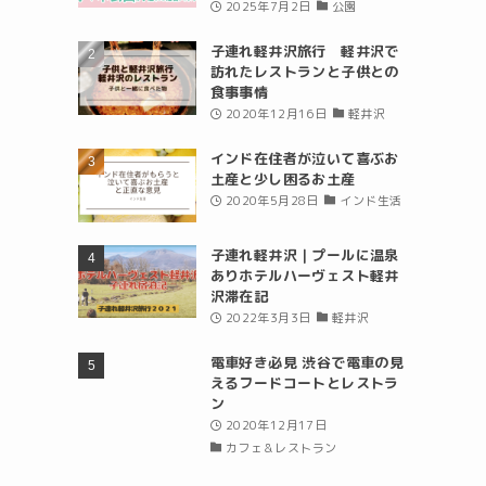
2025年7月2日
公園
子連れ軽井沢旅行 軽井沢で
訪れたレストランと子供との
食事事情
2020年12月16日
軽井沢
インド在住者が泣いて喜ぶお
土産と少し困るお土産
2020年5月28日
インド生活
子連れ軽井沢｜プールに温泉
ありホテルハーヴェスト軽井
沢滞在記
2022年3月3日
軽井沢
電車好き必見 渋谷で電車の見
えるフードコートとレストラ
ン
2020年12月17日
カフェ＆レストラン