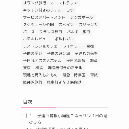
オランダ旅行
オーストラリア
キッチン付きのホテル
コツ
サービスアパートメント
シンガポール
スケジュール公開
スペイン
スリランカ
パース
フランス旅行
ベルギー旅行
ホテルレビュー
ポルトガル
レストラン＆カフェ
ワイナリー
京都
子供の学び
子供の遊び場
子連れの荷物
子連れオススメホテル
子連れ温泉
旅育
東京
横浜
洗濯機付きのホテル
現地で購入したもの
緊急一時帰国
車旅
軽井沢旅行
電車好きな子供向け
目次
１．子連れ箱根小涌園ユネッサン 1日の過
ごし方