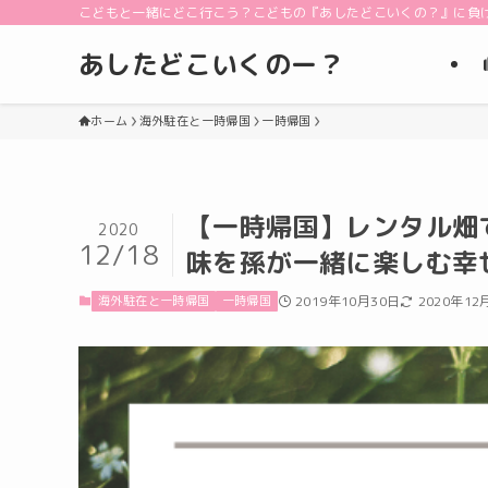
こどもと一緒にどこ行こう？こどもの『あしたどこいくの？』に負
あしたどこいくのー？
ホーム
海外駐在と一時帰国
一時帰国
【一時帰国】レンタル畑
2020
12/18
味を孫が一緒に楽しむ幸
海外駐在と一時帰国
一時帰国
2019年10月30日
2020年12