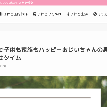
けないお出かけ＆旅行情報
子供と国内旅行
子供とおでかけ
子供と生活
子供
で子供も家族もハッピーおじいちゃんの
せタイム
月18日