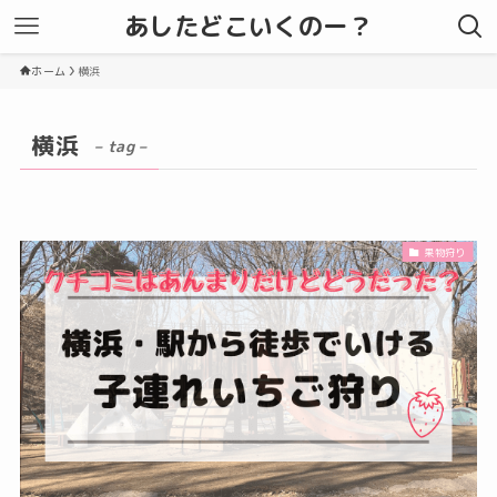
あしたどこいくのー？
ホーム
横浜
横浜
– tag –
果物狩り