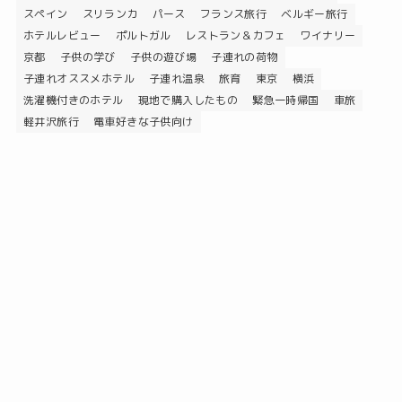
スペイン
スリランカ
パース
フランス旅行
ベルギー旅行
ホテルレビュー
ポルトガル
レストラン＆カフェ
ワイナリー
京都
子供の学び
子供の遊び場
子連れの荷物
子連れオススメホテル
子連れ温泉
旅育
東京
横浜
洗濯機付きのホテル
現地で購入したもの
緊急一時帰国
車旅
軽井沢旅行
電車好きな子供向け