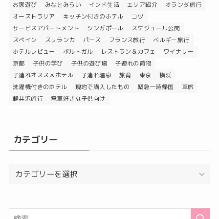
お家遊び
みなとみらい
インド生活
エリア紹介
オランダ旅行
オーストラリア
キッチン付きのホテル
コツ
サービスアパートメント
シンガポール
スケジュール公開
スペイン
スリランカ
パース
フランス旅行
ベルギー旅行
ホテルレビュー
ポルトガル
レストラン＆カフェ
ワイナリー
京都
子供の学び
子供の遊び場
子連れの荷物
子連れオススメホテル
子連れ温泉
旅育
東京
横浜
洗濯機付きのホテル
現地で購入したもの
緊急一時帰国
車旅
軽井沢旅行
電車好きな子供向け
カテゴリー
カ
テ
ゴ
リ
ー