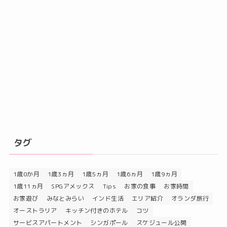
タグ
1歳0か月
1歳3ヵ月
1歳5ヵ月
1歳6ヵ月
1歳9ヵ月
1歳11ヵ月
SPGアメックス
Tips
お家の食事
お家時間
お家遊び
みなとみらい
インド生活
エリア紹介
オランダ旅行
オーストラリア
キッチン付きのホテル
コツ
サービスアパートメント
シンガポール
スケジュール公開