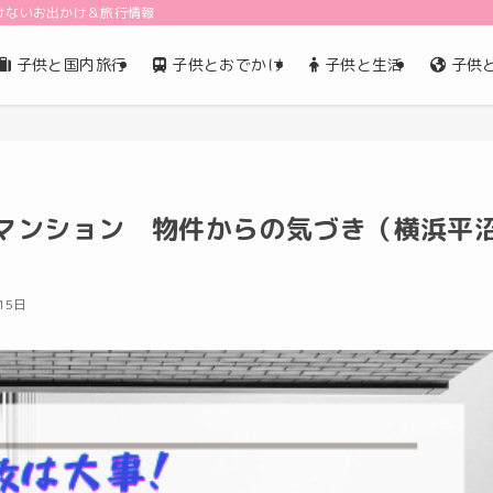
けないお出かけ＆旅行情報
子供と国内旅行
子供とおでかけ
子供と生活
子供
マンション 物件からの気づき（横浜平
15日