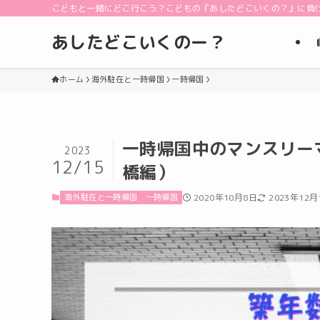
こどもと一緒にどこ行こう？こどもの『あしたどこいくの？』に負
あしたどこいくのー？
ホーム
海外駐在と一時帰国
一時帰国
一時帰国中のマンスリー
2023
12/15
橋編）
海外駐在と一時帰国
一時帰国
2020年10月8日
2023年12月