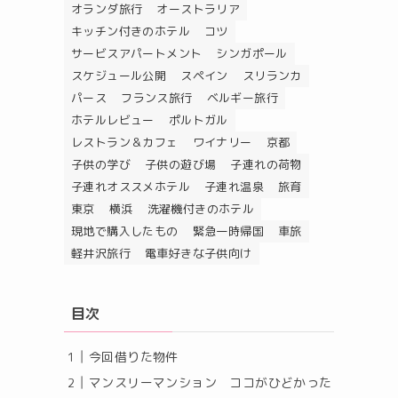
オランダ旅行
オーストラリア
キッチン付きのホテル
コツ
サービスアパートメント
シンガポール
スケジュール公開
スペイン
スリランカ
パース
フランス旅行
ベルギー旅行
ホテルレビュー
ポルトガル
レストラン＆カフェ
ワイナリー
京都
子供の学び
子供の遊び場
子連れの荷物
子連れオススメホテル
子連れ温泉
旅育
東京
横浜
洗濯機付きのホテル
現地で購入したもの
緊急一時帰国
車旅
軽井沢旅行
電車好きな子供向け
目次
今回借りた物件
マンスリーマンション ココがひどかった