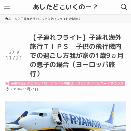
あしたどこいくのー？
ホーム
子連れ旅行のコツと失敗
フライト攻略法
【子連れフライト】子連れ海外
旅行ＴＩＰＳ 子供の飛行機内
2019
での過ごし方我が家の1歳9ヵ月
11/21
の息子の場合（ヨーロッパ旅
行）
子連れ旅行のコツと失敗
フライト攻略法
フランス／ベルギー／オランダ
2019年11月21日