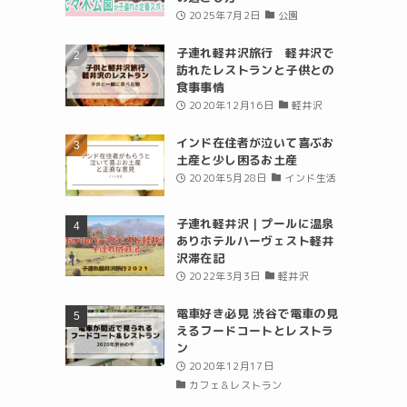
2025年7月2日
公園
子連れ軽井沢旅行 軽井沢で
訪れたレストランと子供との
食事事情
2020年12月16日
軽井沢
インド在住者が泣いて喜ぶお
土産と少し困るお土産
2020年5月28日
インド生活
子連れ軽井沢｜プールに温泉
ありホテルハーヴェスト軽井
沢滞在記
2022年3月3日
軽井沢
電車好き必見 渋谷で電車の見
えるフードコートとレストラ
ン
2020年12月17日
カフェ＆レストラン