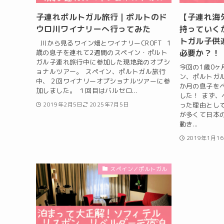
子連れポルトガル旅行｜ポルトのド
【子連れ海外
ウロ川ワイナリーへ行ってみた
持っていく
トガル子供
川から見るワイン畑とワイナリーCROFT 1
必要か？！
歳の息子を連れて2週間のスペイン・ポルト
ガル子連れ旅行中に参加した現地発のオプシ
今回の1歳0
ョナルツアー。 スペイン、ポルトガル旅行
ン、ポルトガル
中、２回ワイナリーオプショナルツアーに参
か月の息子を
加しました。 １回目はバルセロ...
した！ まず
った理由とし
2019年2月5日
2025年7月5日
が多くて日本
動き...
2019年1月1
スペイン／ポルトガル