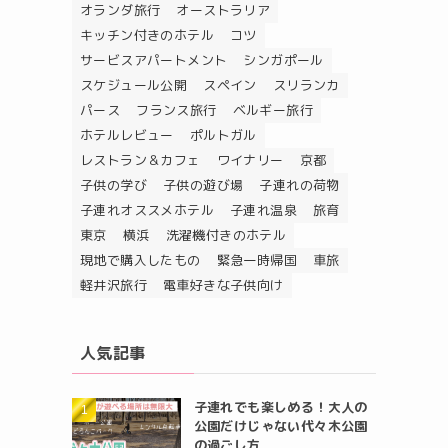
オランダ旅行
オーストラリア
キッチン付きのホテル
コツ
サービスアパートメント
シンガポール
スケジュール公開
スペイン
スリランカ
パース
フランス旅行
ベルギー旅行
ホテルレビュー
ポルトガル
レストラン＆カフェ
ワイナリー
京都
子供の学び
子供の遊び場
子連れの荷物
子連れオススメホテル
子連れ温泉
旅育
東京
横浜
洗濯機付きのホテル
現地で購入したもの
緊急一時帰国
車旅
軽井沢旅行
電車好きな子供向け
人気記事
子連れでも楽しめる！大人の
公園だけじゃない代々木公園
の過ごし方