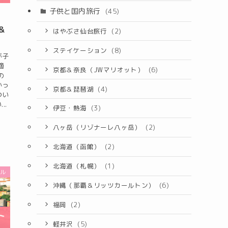
子供と国内旅行
(45)
ル
＆
はやぶさ仙台旅行
(2)
ステイケーション
(8)
が子
適
京都＆奈良（JWマリオット）
(6)
の
かっ
京都＆琵琶湖
(4)
つい
..
伊豆・熱海
(3)
八ヶ岳（リゾナーレ八ヶ岳）
(2)
北海道（函館）
(2)
北海道（札幌）
(1)
ガル
沖縄（那覇＆リッツカールトン）
(6)
福岡
(2)
軽井沢
(5)