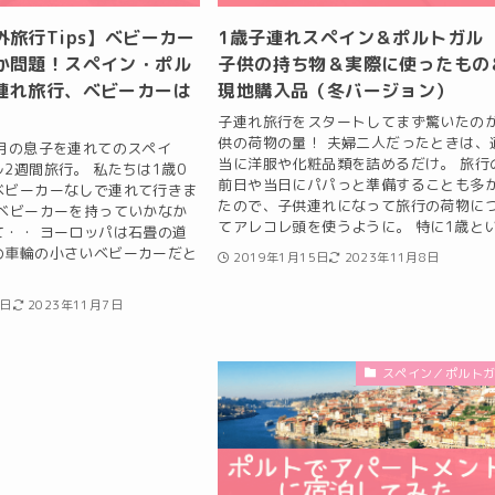
旅行Tips】ベビーカー
1歳子連れスペイン＆ポルトガ
か問題！スペイン・ポル
子供の持ち物＆実際に使ったもの
連れ旅行、ベビーカーは
現地購入品（冬バージョン）
子連れ旅行をスタートしてまず驚いたの
供の荷物の量！ 夫婦二人だったときは、
ヶ月の息子を連れてのスペイ
当に洋服や化粧品類を詰めるだけ。 旅行
2週間旅行。 私たちは1歳0
前日や当日にパパっと準備することも多
ベビーカーなしで連れて行きま
たので、子供連れになって旅行の荷物に
、ベビーカーを持っていかなか
てアレコレ頭を使うように。 特に1歳とい.
て・・ ヨーロッパは石畳の道
の車輪の小さいベビーカーだと
2019年1月15日
2023年11月8日
6日
2023年11月7日
スペイン／ポルト