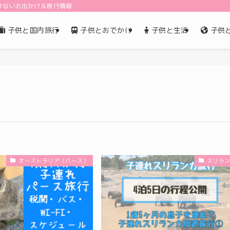
けないお出かけ＆旅行情報
子供と国内旅行
子供とおでかけ
子供と生活
子供
オーストラリア（パース）
スリラ