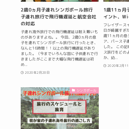
2歳0ヵ月子連れシンガポール旅行
1歳11ヵ
子連れ旅行で飛行機遅延と航空会社
イント、Wi
の対応
フレイザース
日が綺麗すぎた
子連れ海外旅行での飛行機遅延は耐え難いも
歳11ヵ月の
のがありますよね。。 今回、2歳0ヵ月の息
ア、パース子
子を連れてシンガポール旅行に行ったとき、
した。 この
なんと16時間！！以上の飛行機遅延があり
ス旅行をどの
ました。（今までいろんな国に子供連れで行
か、幼...
きましたがここまで大幅な飛行機遅延は初
め...
2020年2月1
2020年2月28日
シンガポール