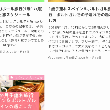
ポール旅行(1歳1カ月)
1歳子連れスペイン＆ポルトガル
と旅スケジュール
行 ポルトガルでの子連れでの過
し方
月に1歳1ヵ月の息子と訪れたシ
。 こちらの記事では、 子供
2018年11月、12月にかけて2週間のホ
地でのスケジュール、現地での
ィで1歳0か月の息子を連れてスペイン＆
、インド在住の我が家が子供のた
ルトガル旅行に行ってきました。 今回は
たこと（旅育）についてまとめ
行会社にお願いせず、フリー旅行。 子供
tps://...
れでヨーロッパって大丈夫なの？！どん
じで旅行したの？！と質問をもらうことも.
6日
2022年11月16日
2018年12月30日
2023年11月16日
スペイン／ポルトガル