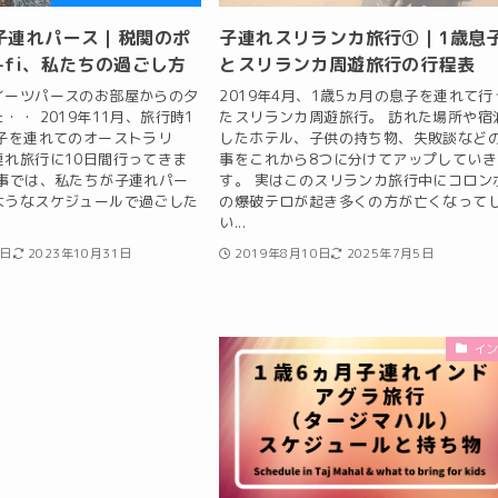
月子連れパース｜税関のポ
子連れスリランカ旅行①｜1歳息
-fi、私たちの過ごし方
とスリランカ周遊旅行の行程表
イーツパースのお部屋からの夕
2019年4月、1歳5ヵ月の息子を連れて行
・・ 2019年11月、旅行時1
たスリランカ周遊旅行。 訪れた場所や宿
息子を連れてのオーストラリ
したホテル、子供の持ち物、失敗談など
連れ旅行に10日間行ってきま
事をこれから8つに分けてアップしていき
記事では、私たちが子連れパー
す。 実はこのスリランカ旅行中にコロン
ようなスケジュールで過ごした
の爆破テロが起き多くの方が亡くなって
い...
1日
2023年10月31日
2019年8月10日
2025年7月5日
イ