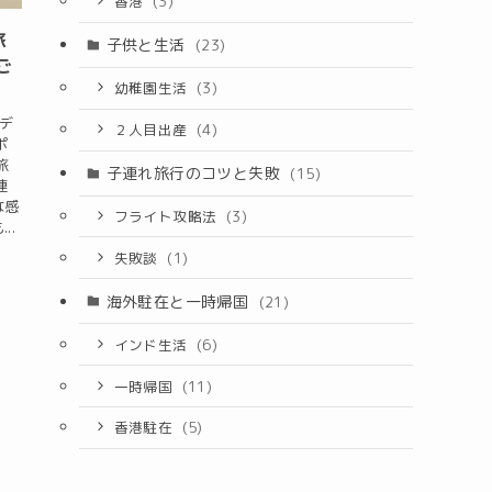
香港
(3)
旅
子供と生活
(23)
ご
幼稚園生活
(3)
リデ
２人目出産
(4)
ポ
旅
子連れ旅行のコツと失敗
(15)
連
な感
フライト攻略法
(3)
..
失敗談
(1)
海外駐在と一時帰国
(21)
インド生活
(6)
一時帰国
(11)
香港駐在
(5)