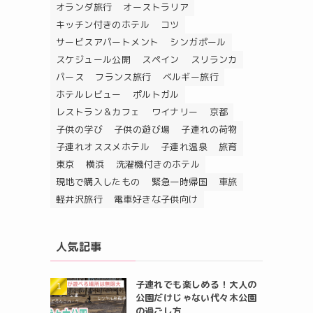
オランダ旅行
オーストラリア
キッチン付きのホテル
コツ
サービスアパートメント
シンガポール
スケジュール公開
スペイン
スリランカ
パース
フランス旅行
ベルギー旅行
ホテルレビュー
ポルトガル
レストラン＆カフェ
ワイナリー
京都
子供の学び
子供の遊び場
子連れの荷物
子連れオススメホテル
子連れ温泉
旅育
東京
横浜
洗濯機付きのホテル
現地で購入したもの
緊急一時帰国
車旅
軽井沢旅行
電車好きな子供向け
人気記事
子連れでも楽しめる！大人の
公園だけじゃない代々木公園
の過ごし方