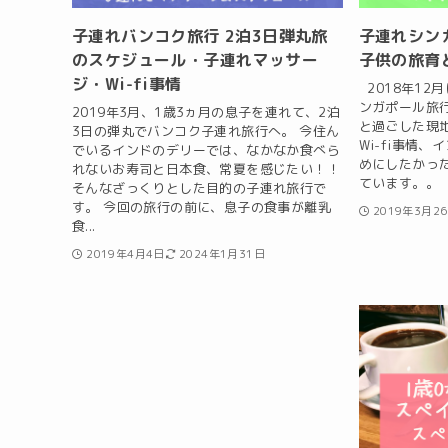
子連れバンコク旅行 2泊3日弾丸旅
子連れシンガ
のスケジュール・子連れマッサー
子供の旅育
ジ・Wi-fi事情
2018年12
ンガポール旅行
2019年3月、1歳3ヵ月の息子を連れて、2泊
と過ごした現
3日の弾丸でバンコク子連れ旅行へ。 今住ん
Wi-fi事情
でいるインドのデリーでは、なかなか食べら
めにしたかっ
れないお寿司と日本食、常夏を感じたい！！
ています。。 ht
そんなざっくりとした目的の子連れ旅行で
す。 今回の旅行の前に、息子の食事が離乳
2019年3月2
食...
2019年4月4日
2024年1月31日