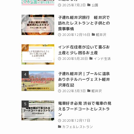
2025年7月2日
公園
子連れ軽井沢旅行 軽井沢で
訪れたレストランと子供との
食事事情
2020年12月16日
軽井沢
インド在住者が泣いて喜ぶお
土産と少し困るお土産
2020年5月28日
インド生活
子連れ軽井沢｜プールに温泉
ありホテルハーヴェスト軽井
沢滞在記
2022年3月3日
軽井沢
電車好き必見 渋谷で電車の見
えるフードコートとレストラ
ン
2020年12月17日
カフェ＆レストラン