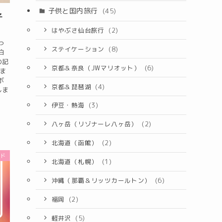
子供と国内旅行
(45)
子
はやぶさ仙台旅行
(2)
っ
ステイケーション
(8)
泊
の記
京都＆奈良（JWマリオット）
(6)
ま
ボ
京都＆琵琶湖
(4)
しま
伊豆・熱海
(3)
八ヶ岳（リゾナーレ八ヶ岳）
(2)
北海道（函館）
(2)
ンド
北海道（札幌）
(1)
沖縄（那覇＆リッツカールトン）
(6)
福岡
(2)
軽井沢
(5)