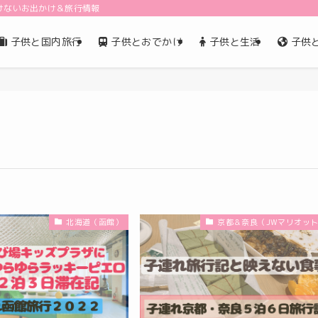
けないお出かけ＆旅行情報
子供と国内旅行
子供とおでかけ
子供と生活
子供
北海道（函館）
京都＆奈良（JWマリオッ