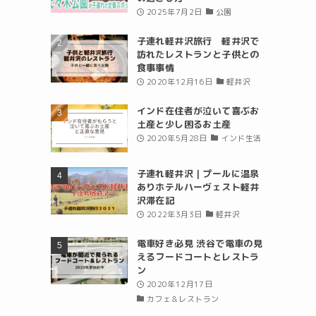
2025年7月2日
公園
子連れ軽井沢旅行 軽井沢で
訪れたレストランと子供との
食事事情
2020年12月16日
軽井沢
インド在住者が泣いて喜ぶお
土産と少し困るお土産
2020年5月28日
インド生活
子連れ軽井沢｜プールに温泉
ありホテルハーヴェスト軽井
沢滞在記
2022年3月3日
軽井沢
電車好き必見 渋谷で電車の見
えるフードコートとレストラ
ン
2020年12月17日
カフェ＆レストラン