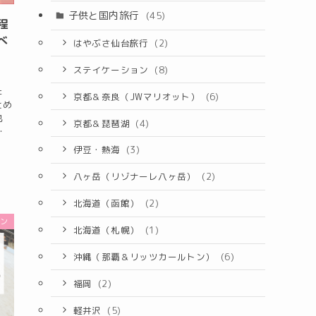
子供と国内旅行
(45)
程
べ
はやぶさ仙台旅行
(2)
ステイケーション
(8)
た
京都＆奈良（JWマリオット）
(6)
とめ
地
京都＆琵琶湖
(4)
・
伊豆・熱海
(3)
八ヶ岳（リゾナーレ八ヶ岳）
(2)
北海道（函館）
(2)
ラン
北海道（札幌）
(1)
沖縄（那覇＆リッツカールトン）
(6)
福岡
(2)
軽井沢
(5)