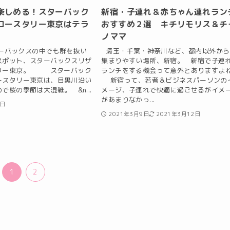
楽しめる！スターバック
新宿・子連れ＆赤ちゃん連れラン
ロースタリー東京はテラ
おすすめ２選 キチリモリス＆チ
ノママ
バックスの中でも群を抜い
埼玉・千葉・神奈川など、都内以外から
スポット、スターバックスリザ
集まりやすい場所、新宿。 新宿で子連
リー東京。 スターバック
ランチをする機会って意外とありますよ
ースタリー東京は、目黒川沿い
新宿って、若者＆ビジネスパーソンの
で桜の季節は大混雑。 &n...
メージ、子連れで快適に過ごせるがイメ
があまりなかっ...
8日
2021年3月9日
2021年3月12日
1
2