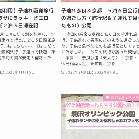
割利用】子連れ函館旅行
子連れ奈良＆京都 ５泊６日全行
ラザにラッキーピエロ
の過ごし方（旅行記＆子連れで食
だ２泊３日滞在記
たもの）公開
月にはこだて割を利用し、１
今回の奈良＆京都５泊６日の子連れ旅
供連れで行った２泊３日函館旅
行、子供連れで実際にどのように過ごし
テルはこちら↓↓↓ 【はこだて
か、子供と食べたものを旅行記としてま
れ函館旅行 子連れで快適｜東
てみました。 今回の旅行で訪れた観光
朝市灯の湯が安定の宿だった
・奈良・・奈良公園（東大寺） ・京都・
伏見稲荷大社、錦市場、京都...
日
2022年11月16日
2022年2月9日
2022年8月9日
カフェ＆レスト