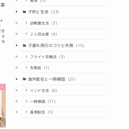
香港
(3)
れホ
子供と生活
(23)
ょ
幼稚園生活
(3)
っ
でき
２人目出産
(4)
、子
 今
子連れ旅行のコツと失敗
(15)
フライト攻略法
(3)
失敗談
(1)
海外駐在と一時帰国
(21)
ラン
インド生活
(6)
一時帰国
(11)
香港駐在
(5)