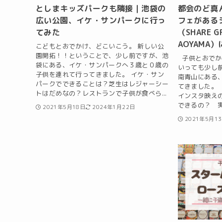
としまキッズパークも隣接｜池袋の
都会のど真
広い公園、イケ・サンパークに行っ
フェがある
てみた
（SHARE G
AOYAMA
こどもとおでかけ、どこいこう。 新しい公
園開拓！！ということで、少し前ですが、池
子供とおでか
袋にある、イケ・サンパークへ３歳と０歳の
いっても少し
子供を連れて行ってきました。 イケ・サン
南青山にある
パークでできることは？芝生はレジャーシー
てきました。
トはだめなの？レストランで子供が食べら...
インスタ映え
できるの？ 実.
2021年5月18日
2024年1月22日
2021年5月1