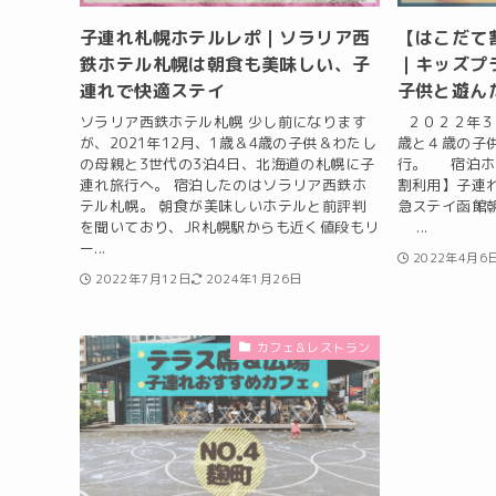
子連れ札幌ホテルレポ｜ソラリア西
【はこだて
鉄ホテル札幌は朝食も美味しい、子
｜キッズプ
連れで快適ステイ
子供と遊ん
ソラリア西鉄ホテル札幌 少し前になります
２０２２年３
が、2021年12月、1歳＆4歳の子供＆わたし
歳と４歳の子
の母親と3世代の3泊4日、北海道の札幌に子
行。 宿泊ホ
連れ旅行へ。 宿泊したのはソラリア西鉄ホ
割利用】子連
テル札幌。 朝食が美味しいホテルと前評判
急ステイ函館
を聞いており、JR札幌駅からも近く値段もリ
...
ー...
2022年4月6
2022年7月12日
2024年1月26日
カフェ＆レストラン