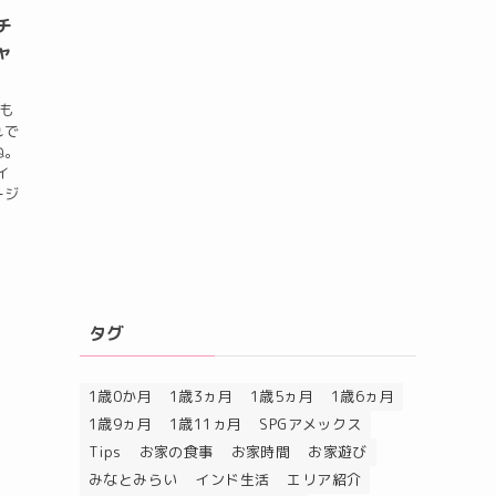
チ
ャ
も
れで
ね。
イ
ージ
タグ
1歳0か月
1歳3ヵ月
1歳5ヵ月
1歳6ヵ月
1歳9ヵ月
1歳11ヵ月
SPGアメックス
Tips
お家の食事
お家時間
お家遊び
みなとみらい
インド生活
エリア紹介