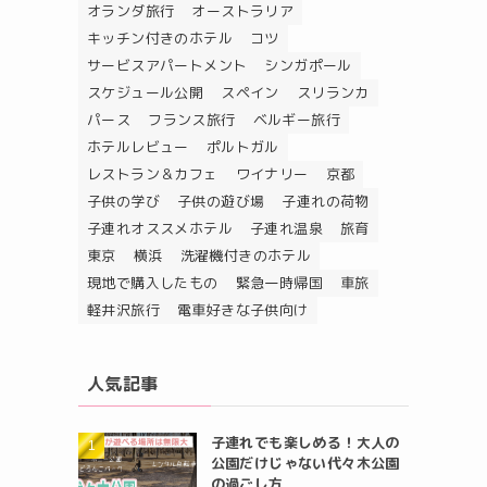
オランダ旅行
オーストラリア
キッチン付きのホテル
コツ
サービスアパートメント
シンガポール
スケジュール公開
スペイン
スリランカ
パース
フランス旅行
ベルギー旅行
ホテルレビュー
ポルトガル
レストラン＆カフェ
ワイナリー
京都
子供の学び
子供の遊び場
子連れの荷物
子連れオススメホテル
子連れ温泉
旅育
東京
横浜
洗濯機付きのホテル
現地で購入したもの
緊急一時帰国
車旅
軽井沢旅行
電車好きな子供向け
人気記事
子連れでも楽しめる！大人の
公園だけじゃない代々木公園
の過ごし方