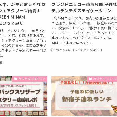
ん中、芝生とおしゃれカ
グランドニッコー東京台場 子連
シェアグリーン南青山
テルランチ＆ステイケーション
REEN MINAMI
海が見えるためか、都内の雰囲気とはち
）にいってみた
っと違う、東京・お台場。 観覧車があ
て、夜景がキレイで、お散歩や買い物が
け、どこいこう。 先日（と
て、、デートスポットとして有名ですが
前）、３歳、０歳児を連れて、
連れでも楽しめるポイントがたくさん。
、シェアグリーン南青山に行っ
回は、子連れでゆっくり...
 都会のど真ん中にある芝生？
のスポット？子連れで一体何が
2021年4月8日
2021年5月19日
..
3日
カフェ＆レストラン
カフェ＆レスト