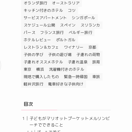
オランダ旅行
オーストラリア
キッチン付きのホテル
コツ
サービスアパートメント
シンガポール
スケジュール公開
スペイン
スリランカ
パース
フランス旅行
ベルギー旅行
ホテルレビュー
ポルトガル
レストラン＆カフェ
ワイナリー
京都
子供の学び
子供の遊び場
子連れの荷物
子連れオススメホテル
子連れ温泉
旅育
東京
横浜
洗濯機付きのホテル
現地で購入したもの
緊急一時帰国
車旅
軽井沢旅行
電車好きな子供向け
目次
子どもがマリオットプーケットメルリンビ
ーチでできること