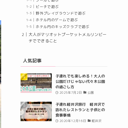
プールで遊ぶ
ビーチで遊ぶ
野外プレイグラウンドで遊ぶ
ホテル内のゲームで遊ぶ
ホテル内のキッズクラブで遊ぶ
大人がマリオットプーケットメルリンビー
チでできること
人気記事
子連れでも楽しめる！大人の
公園だけじゃない代々木公園
の過ごし方
2025年7月2日
公園
子連れ軽井沢旅行 軽井沢で
訪れたレストランと子供との
食事事情
2020年12月16日
軽井沢