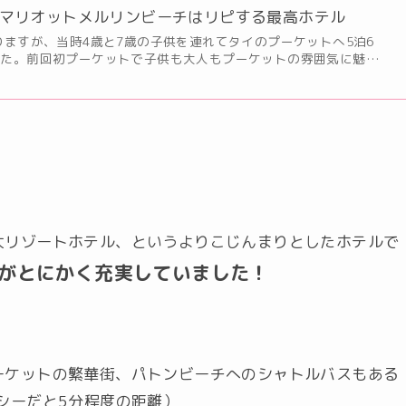
マリオットメルリンビーチはリピする最高ホテル
りますが、当時4歳と7歳の子供を連れてタイのプーケットへ5泊6
した。前回初プーケットで子供も大人もプーケットの雰囲気に魅…
大リゾートホテル、というよりこじんまりとしたホテルで
がとにかく充実していました！
ーケットの繁華街、パトンビーチへのシャトルバスもある
シーだと5分程度の距離）