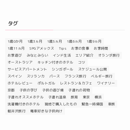
タグ
1歳0か月
1歳3ヵ月
1歳5ヵ月
1歳6ヵ月
1歳9ヵ月
1歳11ヵ月
SPGアメックス
Tips
お家の食事
お家時間
お家遊び
みなとみらい
インド生活
エリア紹介
オランダ旅行
オーストラリア
キッチン付きのホテル
コツ
サービスアパートメント
シンガポール
スケジュール公開
スペイン
スリランカ
パース
フランス旅行
ベルギー旅行
ホテルレビュー
ポルトガル
レストラン＆カフェ
ワイナリー
京都
子供の学び
子供の遊び場
子連れの荷物
子連れオススメホテル
子連れ温泉
旅育
東京
横浜
洗濯機付きのホテル
現地で購入したもの
緊急一時帰国
車旅
軽井沢旅行
電車好きな子供向け