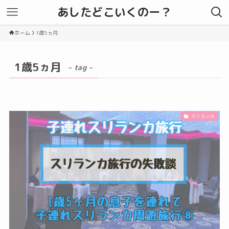
あしたどこいくのー？
ホーム
1歳5ヵ月
1歳5ヵ月
– tag –
スリランカ