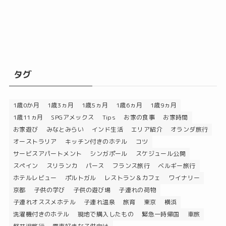
タグ
1歳0か月
1歳3ヵ月
1歳5ヵ月
1歳6ヵ月
1歳9ヵ月
1歳11ヵ月
SPGアメックス
Tips
お家の食事
お家時間
お家遊び
みなとみらい
インド生活
エリア紹介
オランダ旅行
オーストラリア
キッチン付きのホテル
コツ
サービスアパートメント
シンガポール
スケジュール公開
スペイン
スリランカ
パース
フランス旅行
ベルギー旅行
ホテルレビュー
ポルトガル
レストラン＆カフェ
ワイナリー
京都
子供の学び
子供の遊び場
子連れの荷物
子連れオススメホテル
子連れ温泉
旅育
東京
横浜
洗濯機付きのホテル
現地で購入したもの
緊急一時帰国
車旅