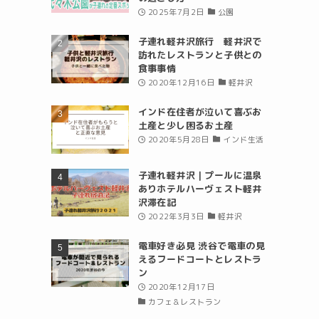
2025年7月2日
公園
子連れ軽井沢旅行 軽井沢で
訪れたレストランと子供との
食事事情
2020年12月16日
軽井沢
インド在住者が泣いて喜ぶお
土産と少し困るお土産
2020年5月28日
インド生活
子連れ軽井沢｜プールに温泉
ありホテルハーヴェスト軽井
沢滞在記
2022年3月3日
軽井沢
電車好き必見 渋谷で電車の見
えるフードコートとレストラ
ン
2020年12月17日
カフェ＆レストラン