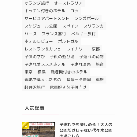
オランダ旅行
オーストラリア
キッチン付きのホテル
コツ
サービスアパートメント
シンガポール
スケジュール公開
スペイン
スリランカ
パース
フランス旅行
ベルギー旅行
ホテルレビュー
ポルトガル
レストラン＆カフェ
ワイナリー
京都
子供の学び
子供の遊び場
子連れの荷物
子連れオススメホテル
子連れ温泉
旅育
東京
横浜
洗濯機付きのホテル
現地で購入したもの
緊急一時帰国
車旅
軽井沢旅行
電車好きな子供向け
人気記事
子連れでも楽しめる！大人の
公園だけじゃない代々木公園
の過ごし方